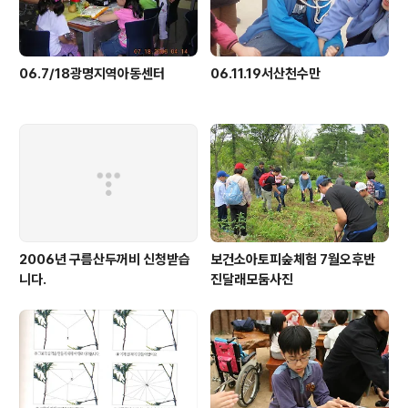
06.7/18광명지역아동센터
06.11.19서산천수만
2006년 구름산두꺼비 신청받습
보건소아토피숲체험 7월오후반
니다.
진달래모둠사진