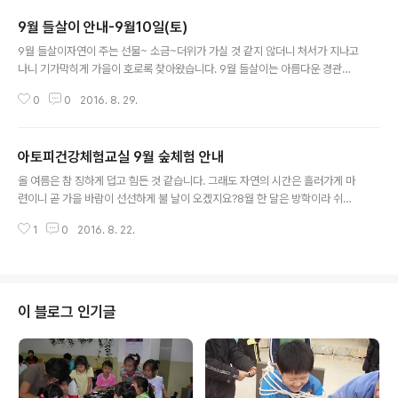
9월 들살이 안내-9월10일(토)
글 내용
9월 들살이자연이 주는 선물~ 소금~더위가 가실 것 같지 않더니 처서가 지나고
나니 기가막히게 가을이 호로록 찾아왔습니다. 9월 들살이는 아름다운 경관과
생태적 우수성으로 2012년 국가 해양습지보호지역으로 선정된 시흥 갯골 생태
0
0
2016. 8. 29.
공원으로 갑니다. 시흥갯골에 있는 소래염전은 1934년에 조성되어 우리나라
최대 염전의 하나였다죠. 당시 이곳의 소금은 모두 일본으로 반출되었던 우리
민족사의 아픔을 간직한 곳이기도 합니다. 가을바람 솔솔 부는 날 염전체험도
아토피건강체험교실 9월 숲체험 안내
하고 소금에 대해 알고 느끼고, 재미난 모둠별 미션도 있답니다~~가는 날2016
글 내용
년 9월10일(토요일)가는 곳시흥 갯골생태공원출발 및 도착시간아침9시00분/
올 여름은 참 징하게 덥고 힘든 것 같습니다. 그래도 자연의 시간은 흘러가게 마
오후5시00분출발 및 도착장소하안동 시민체육관 후문 /해병대 초소 앞준비물
련이니 곧 가을 바람이 선선하게 불 날이 오겠지요?8월 한 달은 방학이라 쉬고
모자. 빈도시락통(칸이 나눠져 ..
9월부터 다시 숲체험이 열립니다. 엄마(아빠 혹은 할머니, 누나)와 함께 하는 숲
1
0
2016. 8. 22.
에서의 체험을 통해 조금 더 가족과 가까와 지고 숲의 친구들과 친근해지는 시
간이 될 수 있을 것입니다. 빠지지 마시고 꼭~~~ 참석해주세요..아토피건강체
험교실은 오전반, 오후반 이렇게 2회 진행됩니다. 미리 신청하신대로 진행하는
것이어서 임의로 반을 변경하실 수는 없답니다. 그리고 숲체험을 하는 시간 동
안은 자녀와 둘만의 오붓한 시간으로 집중하기 위하여 동생이나 언니, 오빠의
이 블로그 인기글
참석은 불가합니다. 양해를 부탁드립니다. 일시 : 2016년 9월3일(토) 오전반 9
시30분~1..