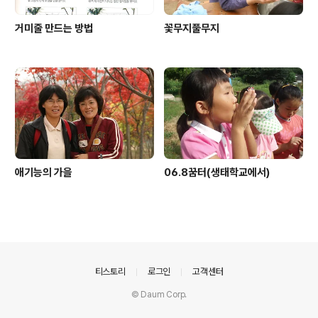
거미줄 만드는 방법
꽃무지풀무지
애기능의 가을
06.8꿈터(생태학교에서)
의안내
티스토리
로그인
고객센터
© Daum Corp.